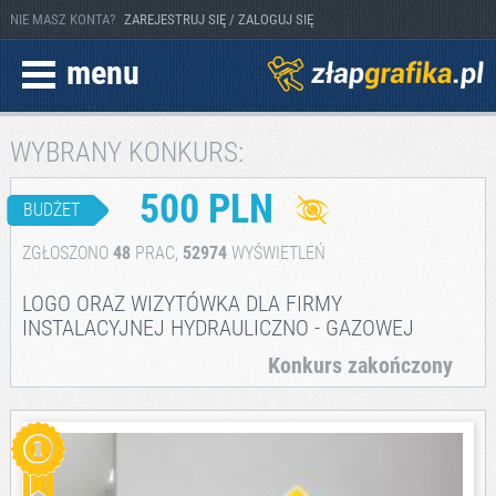
NIE MASZ KONTA?
ZAREJESTRUJ SIĘ / ZALOGUJ SIĘ
menu
WYBRANY KONKURS:
500 PLN
BUDŻET
ZGŁOSZONO
48
PRAC,
52974
WYŚWIETLEŃ
LOGO ORAZ WIZYTÓWKA DLA FIRMY
INSTALACYJNEJ HYDRAULICZNO - GAZOWEJ
Konkurs zakończony