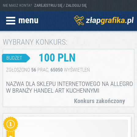
NIE MASZ KONTA?
ZAREJESTRUJ SIĘ / ZALOGUJ SIĘ
menu
WYBRANY KONKURS:
100 PLN
BUDŻET
ZGŁOSZONO
56
PRAC,
65050
WYŚWIETLEŃ
NAZWA DLA SKLEPU INTERNETOWEGO NA ALLEGRO
W BRANŻY HANDEL ART KUCHENNYMI
Konkurs zakończony