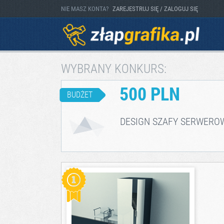
NIE MASZ KONTA?
ZAREJESTRUJ SIĘ / ZALOGUJ SIĘ
WYBRANY KONKURS:
500 PLN
BUDŻET
DESIGN SZAFY SERWERO