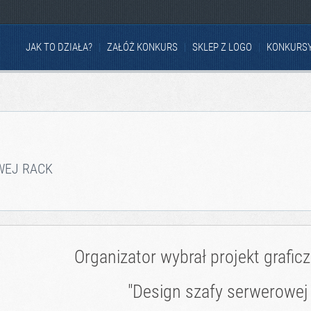
JAK TO DZIAŁA?
ZAŁÓŻ KONKURS
SKLEP Z LOGO
KONKURS
WEJ RACK
Organizator wybrał projekt grafic
"Design szafy serwerowej