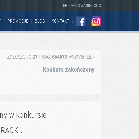
PROJEKTOWANIE LOGO
Y
PROMOCJE
BLOG
KONTAKT
FACEBOOK
INSTAGRAM
ZGŁOSZONO
27
PRAC,
664073
WYŚWIETLEŃ
Konkurs zakończony
zny w konkursie
 RACK".