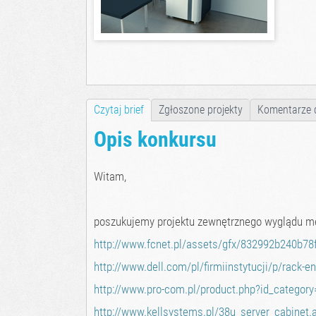
Czytaj brief
Zgłoszone projekty
Komentarze 
Opis konkursu
Witam,
poszukujemy projektu zewnętrznego wyglądu me
http://www.fcnet.pl/assets/gfx/832992b240b7
http://www.dell.com/pl/firmiinstytucji/p/rack-e
http://www.pro-com.pl/product.php?id_categ
http://www.kellsystems.pl/38u_server_cabinet.