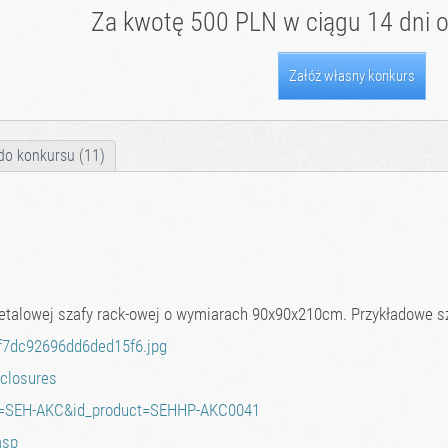
Za kwotę 500 PLN w ciągu 14 dni o
Załóż własny konkurs
do konkursu (11)
talowej szafy rack-owej o wymiarach 90x90x210cm. Przykładowe sz
8f7dc92696dd6ded15f6.jpg
nclosures
ory=SEH-AKC&id_product=SEHHP-AKC0041
asp