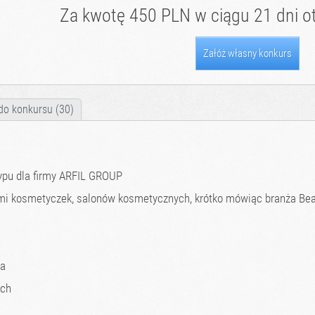
Za kwotę 450 PLN w ciągu 21 dni o
Załóż własny konkurs
do konkursu (30)
ypu dla firmy ARFIL GROUP
ami kosmetyczek, salonów kosmetycznych, krótko mówiąc branża Bea
na
ych