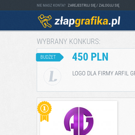
NIE MASZ KONTA?
ZAREJESTRUJ SIĘ / ZALOGUJ SIĘ
WYBRANY KONKURS:
450 PLN
BUDŻET
LOGO DLA FIRMY ARFIL 