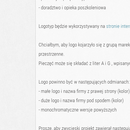
- doradztwo i opieka poszkoleniowa
Logotyp będzie wykorzystywany na
stronie inte
Chciałbym, aby logo kojarzyło się z grupą mar
przestrzenne.
Pieczęć może się składać z liter A i G , wpisan
Logo powinno być w następujących odmianach:
- małe logo i nazwa firmy z prawej strony (kolor)
- duże logo i nazwa firmy pod spodem (kolor)
- monochromatyczne wersje powyższych
Proszę, aby zwycięski projekt zawierał następują