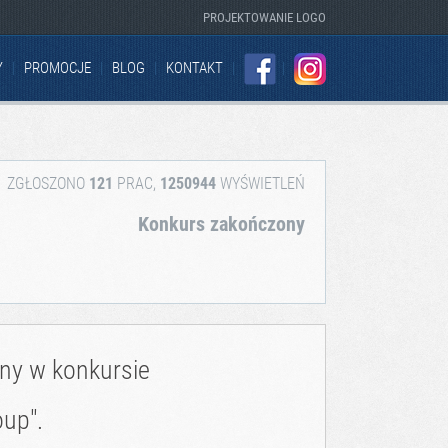
PROJEKTOWANIE LOGO
Y
PROMOCJE
BLOG
KONTAKT
FACEBOOK
INSTAGRAM
ZGŁOSZONO
121
PRAC,
1250944
WYŚWIETLEŃ
Konkurs zakończony
zny w konkursie
oup".