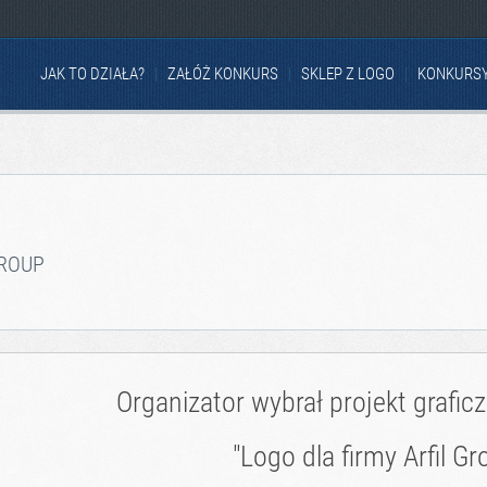
JAK TO DZIAŁA?
ZAŁÓŻ KONKURS
SKLEP Z LOGO
KONKURS
GROUP
Organizator wybrał projekt grafic
"Logo dla firmy Arfil Gr