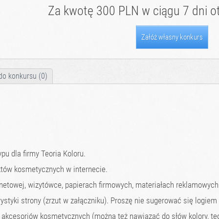
Za kwotę 300 PLN w ciągu 7 dni ot
Załóż własny konkurs
do konkursu (0)
pu dla firmy Teoria Koloru.
któw kosmetycznych w internecie.
rnetowej, wizytówce, papierach firmowych, materiałach reklamowych
ystyki strony (zrzut w załączniku). Proszę nie sugerować się logiem 
kcesoriów kosmetycznych (można też nawiazać do słów kolory, teor