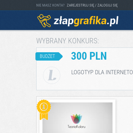
NIE MASZ KONTA?
ZAREJESTRUJ SIĘ / ZALOGUJ SIĘ
WYBRANY KONKURS:
300 PLN
BUDŻET
LOGOTYP DLA INTERNET