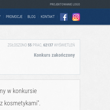
PROJEKTOWANIE LOGO
Y
PROMOCJE
BLOG
KONTAKT
FACEBOOK
INSTAGRAM
ZGŁOSZONO
55
PRAC,
62137
WYŚWIETLEŃ
Konkurs zakończony
zny w konkursie
 z kosmetykami".