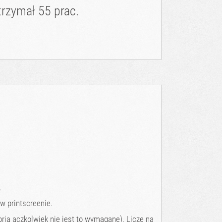
rzymał 55 prac.
.
w printscreenie.
ia aczkolwiek nie jest to wymagane). Liczę na