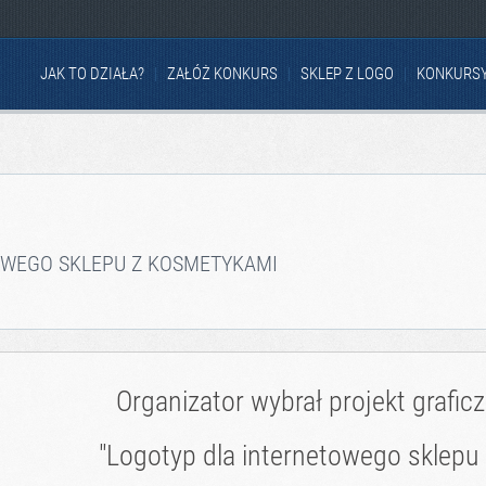
JAK TO DZIAŁA?
ZAŁÓŻ KONKURS
SKLEP Z LOGO
KONKURS
OWEGO SKLEPU Z KOSMETYKAMI
Organizator wybrał projekt grafic
"Logotyp dla internetowego sklepu