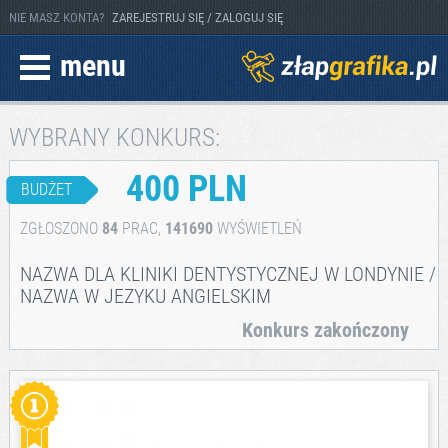
NIE MASZ KONTA?
ZAREJESTRUJ SIĘ / ZALOGUJ SIĘ
menu
WYBRANY KONKURS:
400 PLN
BUDŻET
ZGŁOSZONO
84
PRAC,
141690
WYŚWIETLEŃ
NAZWA DLA KLINIKI DENTYSTYCZNEJ W LONDYNIE /
NAZWA W JEZYKU ANGIELSKIM
Konkurs zakończony