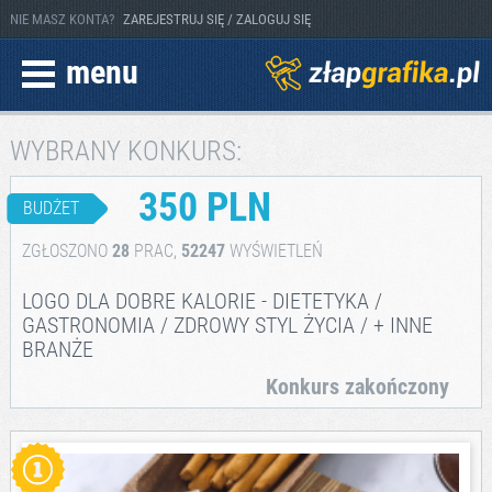
NIE MASZ KONTA?
ZAREJESTRUJ SIĘ / ZALOGUJ SIĘ
menu
WYBRANY KONKURS:
350 PLN
BUDŻET
ZGŁOSZONO
28
PRAC,
52247
WYŚWIETLEŃ
LOGO DLA DOBRE KALORIE - DIETETYKA /
GASTRONOMIA / ZDROWY STYL ŻYCIA / + INNE
BRANŻE
Konkurs zakończony