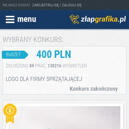
NIE MASZ KONTA?
ZAREJESTRUJ SIĘ / ZALOGUJ SIĘ
menu
WYBRANY KONKURS:
400 PLN
BUDŻET
ZGŁOSZONO
84
PRAC,
138216
WYŚWIETLEŃ
LOGO DLA FIRMY SPRZĄTAJĄCEJ
Konkurs zakończony