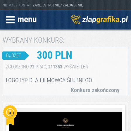
NIE MASZ KONTA?
ZAREJESTRUJ SIĘ / ZALOGUJ SIĘ
menu
WYBRANY KONKURS:
300 PLN
BUDŻET
ZGŁOSZONO
72
PRAC,
211353
WYŚWIETLEŃ
LOGOTYP DLA FILMOWCA ŚLUBNEGO
Konkurs zakończony