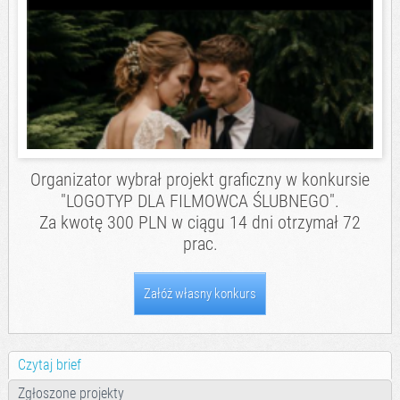
Organizator wybrał projekt graficzny w konkursie
"
LOGOTYP DLA FILMOWCA ŚLUBNEGO
".
Za kwotę 300 PLN w ciągu 14 dni otrzymał 72
prac.
Załóż własny konkurs
Czytaj brief
Zgłoszone projekty