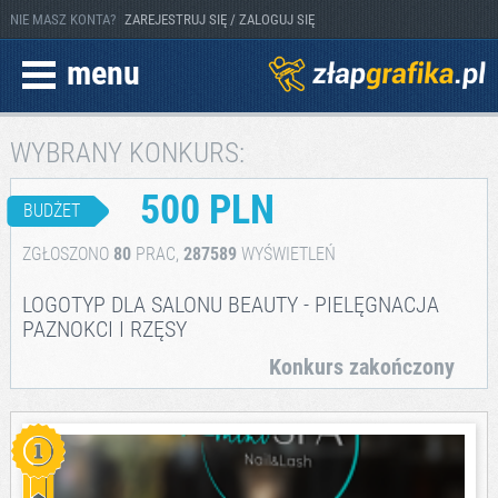
NIE MASZ KONTA?
ZAREJESTRUJ SIĘ / ZALOGUJ SIĘ
menu
WYBRANY KONKURS:
500 PLN
BUDŻET
ZGŁOSZONO
80
PRAC,
287589
WYŚWIETLEŃ
LOGOTYP DLA SALONU BEAUTY - PIELĘGNACJA
PAZNOKCI I RZĘSY
Konkurs zakończony