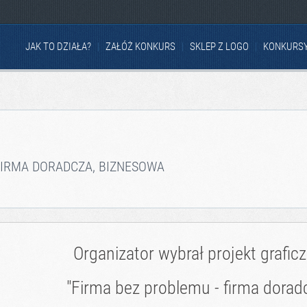
JAK TO DZIAŁA?
ZAŁÓŻ KONKURS
SKLEP Z LOGO
KONKURS
FIRMA DORADCZA, BIZNESOWA
Organizator wybrał projekt grafic
"Firma bez problemu - firma dorad