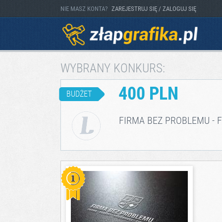
NIE MASZ KONTA?
ZAREJESTRUJ SIĘ / ZALOGUJ SIĘ
WYBRANY KONKURS:
400 PLN
BUDŻET
FIRMA BEZ PROBLEMU - 