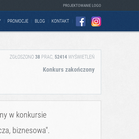
PROJEKTOWANIE LOGO
Y
PROMOCJE
BLOG
KONTAKT
FACEBOOK
INSTAGRAM
ZGŁOSZONO
38
PRAC,
52414
WYŚWIETLEŃ
Konkurs zakończony
zny w konkursie
cza, biznesowa".