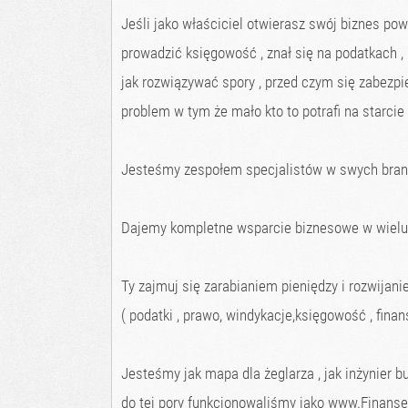
Jeśli jako właściciel otwierasz swój biznes po
prowadzić księgowość , znał się na podatkach , 
jak rozwiązywać spory , przed czym się zabezpie
problem w tym że mało kto to potrafi na starci
Jesteśmy zespołem specjalistów w swych bra
Dajemy kompletne wsparcie biznesowe w wiel
Ty zajmuj się zarabianiem pieniędzy i rozwijan
( podatki , prawo, windykacje,księgowość , finans
Jesteśmy jak mapa dla żeglarza , jak inżynier bu
do tej pory funkcjonowaliśmy jako www.Finansei