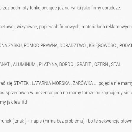
rzez podmioty funkcjonujące już na rynku jako firmy doradcze.
rnetowej, wizytówce, papierach firmowych, materiałach reklamowych
RONA ZYSKU, POMOC PRAWNA, DORADZTWO , KSIĘGOWOŚĆ , PODAT
 GRANAT , ALUMINUM , PLATYNA, BORDO , GRAFIT , CZERŃ , STAL
wać się STATEK , LATARNIA MORSKA , ŻARÓWKA ....pojęcia nie mamy 
koś sprzedawać w prezentacjach np mamy tarcze bo zajmujemy sie
y jak lew itd
zerunek ( znak ) + napis (Firma bez problemu) - bo te sekwencje sł