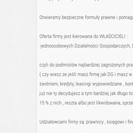
Otwieramy bezpieczne formuły prawne i pomag
Oferta firmy jest kierowana do WŁAŚCICIELI :
-jednoosobowych Działalności Gospodarczych, S
czyli do podmiotów najbardziej zagrożonych pra
( czy wiesz ze jeśli masz firmę jak DG i masz w 
zwolnieni, kredyty, leasingi wypowiedziane , ko
już nie ty decydujesz a tym bardziej jak długo 
15 % z nich , reszta albo jest likwidowana, spr
Udziałowcami firmy są :prawnicy , księgowi i fi