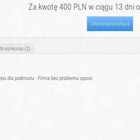
Za kwotę 400 PLN w ciągu 13 dni o
Załóż własny konkurs
do konkursu (2)
ypu dla podmiotu - Firma bez problemu spzoo