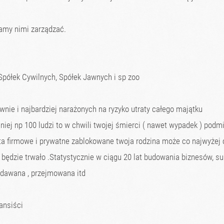
amy nimi zarządzać.
półek Cywilnych, Spółek Jawnych i sp zoo
wnie i najbardziej narażonych na ryzyko utraty całego majątku
niej np 100 ludzi to w chwili twojej śmierci ( nawet wypadek ) podmio
nta firmowe i prywatne zablokowane twoja rodzina może co najwyżej c
to będzie trwało .Statystycznie w ciągu 20 lat budowania biznesów, 
zedawana , przejmowana itd
nansiści