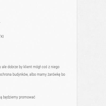
.
KI
ale dobrze by klient mógł coś z niego
 ochrona budynków, albo mamy żarówkę bo
owną będziemy promować