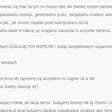
winieneś się znać na tym co chcesz robić ale również system państ
planowaniu rozwoju , generowaniu zysku , zarządzaniu stratami, wied
czać , jak chronić majątek przed wierzycielami itd itd
e albo nawet w trakcie już osiągania sukcesów to wszystko samemu.
nżach DZIAŁAJĄCYCH WSPÓLNIE i służąc kompleksowym wsparciem 
u tematach
iem firmy My zajmiemy się wszystkim co ciągnie cie w dół
e ,kredyty leasingi itd )
dujący statek, jak twoja tarcza - budujemy biznesy tak by chronić i z
dealne.pl teraz budujemy bardziej rozbudowana strukturę jako- fir