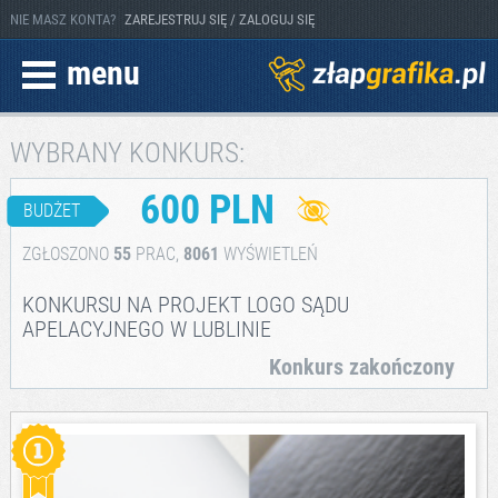
NIE MASZ KONTA?
ZAREJESTRUJ SIĘ / ZALOGUJ SIĘ
menu
WYBRANY KONKURS:
600 PLN
BUDŻET
ZGŁOSZONO
55
PRAC,
8061
WYŚWIETLEŃ
KONKURSU NA PROJEKT LOGO SĄDU
APELACYJNEGO W LUBLINIE
Konkurs zakończony