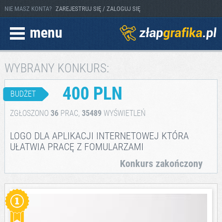
NIE MASZ KONTA?
ZAREJESTRUJ SIĘ / ZALOGUJ SIĘ
menu
WYBRANY KONKURS:
400 PLN
BUDŻET
ZGŁOSZONO
36
PRAC,
35489
WYŚWIETLEŃ
LOGO DLA APLIKACJI INTERNETOWEJ KTÓRA
UŁATWIA PRACĘ Z FOMULARZAMI
Konkurs zakończony