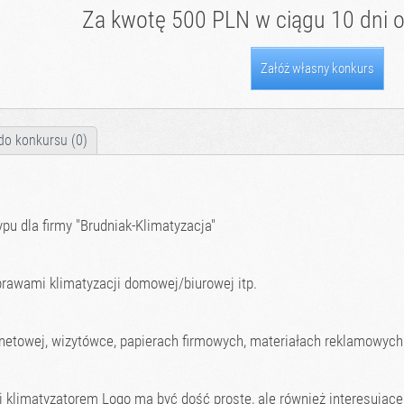
Za kwotę 500 PLN w ciągu 10 dni o
Załóż własny konkurs
do konkursu (0)
pu dla firmy "Brudniak-Klimatyzacja"
rawami klimatyzacji domowej/biurowej itp.
rnetowej, wizytówce, papierach firmowych, materiałach reklamowych
i klimatyzatorem Logo ma być dość proste, ale również interesujace