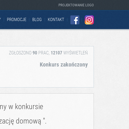
PROJEKTOWANIE LOGO
Y
PROMOCJE
BLOG
KONTAKT
FACEBOOK
INSTAGRAM
ZGŁOSZONO
90
PRAC,
12107
WYŚWIETLEŃ
Konkurs zakończony
zny w konkursie
yzację domową ".