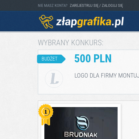
NIE MASZ KONTA?
ZAREJESTRUJ SIĘ / ZALOGUJ SIĘ
WYBRANY KONKURS:
500 PLN
BUDŻET
LOGO DLA FIRMY MONTU