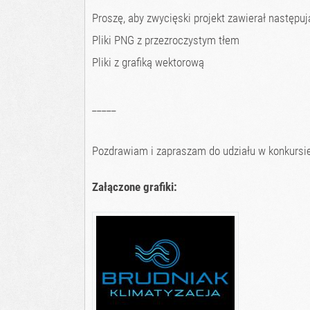
Proszę, aby zwycięski projekt zawierał następują
Pliki PNG z przezroczystym tłem
Pliki z grafiką wektorową
_____
Pozdrawiam i zapraszam do udziału w konkursie
Załączone grafiki: