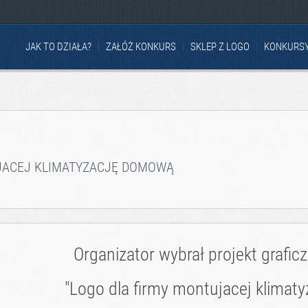
JAK TO DZIAŁA?
ZAŁÓŻ KONKURS
SKLEP Z LOGO
KONKURS
JACEJ KLIMATYZACJĘ DOMOWĄ
Organizator wybrał projekt grafic
"Logo dla firmy montujacej klimat