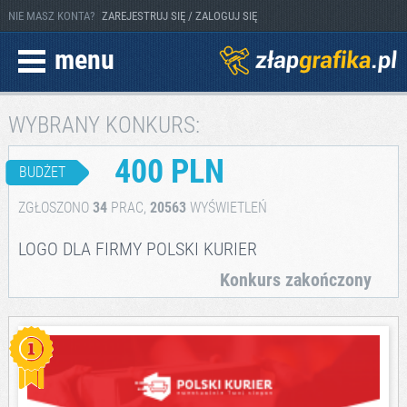
NIE MASZ KONTA?
ZAREJESTRUJ SIĘ / ZALOGUJ SIĘ
menu
WYBRANY KONKURS:
400 PLN
BUDŻET
ZGŁOSZONO
34
PRAC,
20563
WYŚWIETLEŃ
LOGO DLA FIRMY POLSKI KURIER
Konkurs zakończony