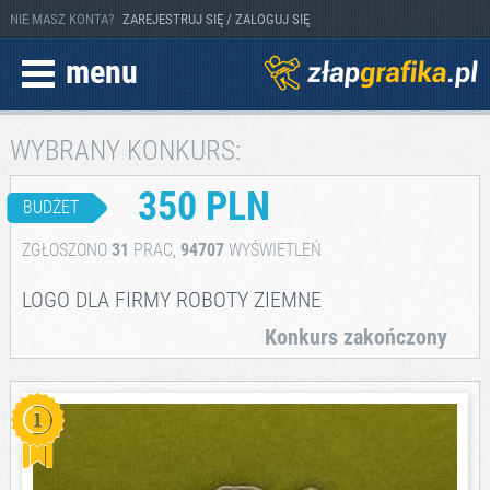
NIE MASZ KONTA?
ZAREJESTRUJ SIĘ / ZALOGUJ SIĘ
menu
WYBRANY KONKURS:
350 PLN
BUDŻET
ZGŁOSZONO
31
PRAC,
94707
WYŚWIETLEŃ
LOGO DLA FIRMY ROBOTY ZIEMNE
Konkurs zakończony