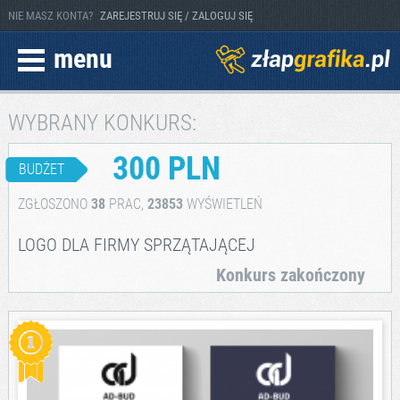
NIE MASZ KONTA?
ZAREJESTRUJ SIĘ / ZALOGUJ SIĘ
menu
WYBRANY KONKURS:
300 PLN
BUDŻET
ZGŁOSZONO
38
PRAC,
23853
WYŚWIETLEŃ
LOGO DLA FIRMY SPRZĄTAJĄCEJ
Konkurs zakończony