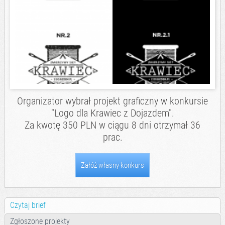
Organizator wybrał projekt graficzny w konkursie
"Logo dla Krawiec z Dojazdem".
Za kwotę 350 PLN w ciągu 8 dni otrzymał 36
prac.
Załóż własny konkurs
Czytaj brief
Zgłoszone projekty