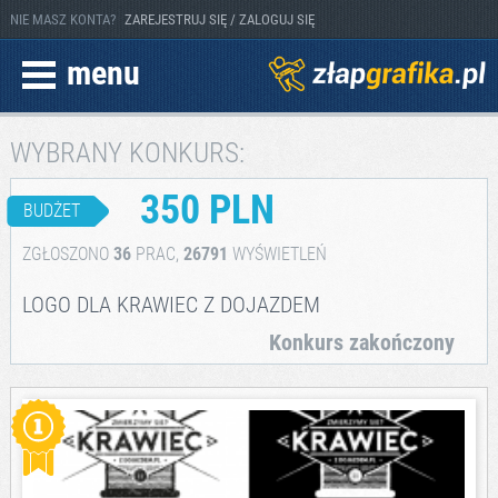
NIE MASZ KONTA?
ZAREJESTRUJ SIĘ / ZALOGUJ SIĘ
menu
WYBRANY KONKURS:
350 PLN
BUDŻET
ZGŁOSZONO
36
PRAC,
26791
WYŚWIETLEŃ
LOGO DLA KRAWIEC Z DOJAZDEM
Konkurs zakończony