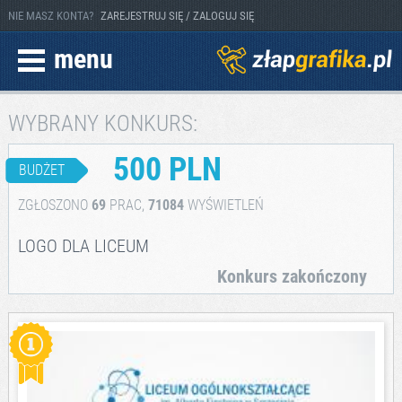
NIE MASZ KONTA?
ZAREJESTRUJ SIĘ / ZALOGUJ SIĘ
menu
WYBRANY KONKURS:
500 PLN
BUDŻET
ZGŁOSZONO
69
PRAC,
71084
WYŚWIETLEŃ
LOGO DLA LICEUM
Konkurs zakończony