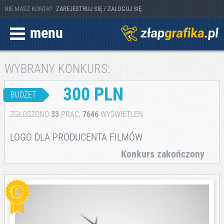
NIE MASZ KONTA?
ZAREJESTRUJ SIĘ / ZALOGUJ SIĘ
menu
WYBRANY KONKURS:
300 PLN
BUDŻET
ZGŁOSZONO
33
PRAC,
7646
WYŚWIETLEŃ
LOGO DLA PRODUCENTA FILMÓW
Konkurs zakończony