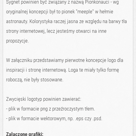
Sygnet powinien być związany z nazwą Pionkonauci - wg
oryginalnej koncepcji był to pionek "meeple" w hełmie
astronauty. Kolorystyka raczej jasna ze względu na barwy tła
strony internetowej, lecz jesteśmy otwarci na inne
propozycje.
W załączniku przedstawiamy pierwotne koncepcje logo dla
inspiracji i stronę internetową. Loga te miały tylko formę
roboczą, nie były stosowane.
Zwycięski logotyp powinien zawierać:
- plik w formacie png z przeźroczystym tłem.
- plik w formacie wektorowym, np. .eps czy .psd.
Załączone grafiki: