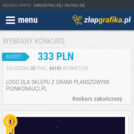
NIE MASZ KONTA?
ZAREJESTRUJ SIĘ / ZALOGUJ SIĘ
menu
WYBRANY KONKURS:
333 PLN
BUDŻET
ZGŁOSZONO
32
PRAC,
64192
WYŚWIETLEŃ
LOGO DLA SKLEPU Z GRAMI PLANSZOWYMI
PIONKONAUCI.PL
Konkurs zakończony