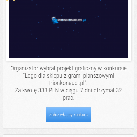
Organizator wybrał projekt graficzny w konkursie
"Logo dla sklepu z grami planszowymi
Pionkonauci.pl".
Za kwotę 333 PLN w ciągu 7 dni otrzymał 32
prac.
Załóż własny konkurs