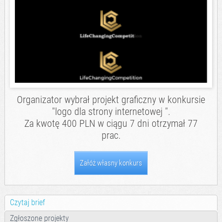
Organizator wybrał projekt graficzny w konkursie
"logo dla strony internetowej ".
Za kwotę 400 PLN w ciągu 7 dni otrzymał 77
prac.
Załóż własny konkurs
Czytaj brief
Zgłoszone projekty