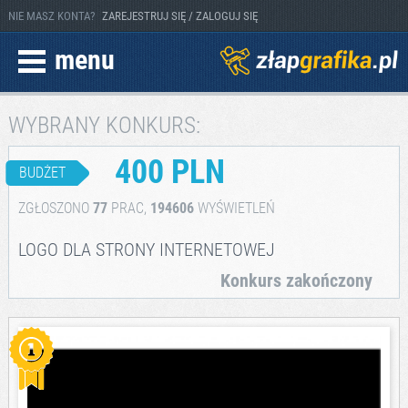
NIE MASZ KONTA?
ZAREJESTRUJ SIĘ / ZALOGUJ SIĘ
menu
WYBRANY KONKURS:
400 PLN
BUDŻET
ZGŁOSZONO
77
PRAC,
194606
WYŚWIETLEŃ
LOGO DLA STRONY INTERNETOWEJ
Konkurs zakończony