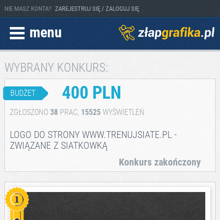
NIE MASZ KONTA?
ZAREJESTRUJ SIĘ / ZALOGUJ SIĘ
menu
WYBRANY KONKURS:
400 PLN
BUDŻET
ZGŁOSZONO
38
PRAC,
15525
WYŚWIETLEŃ
LOGO DO STRONY WWW.TRENUJSIATE.PL -
ZWIĄZANE Z SIATKOWKĄ
Konkurs zakończony