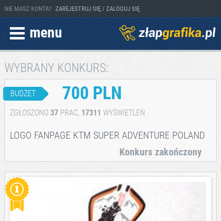
NIE MASZ KONTA?
ZAREJESTRUJ SIĘ / ZALOGUJ SIĘ
menu
WYBRANY KONKURS:
700 PLN
BUDŻET
ZGŁOSZONO
37
PRAC,
17311
WYŚWIETLEŃ
LOGO FANPAGE KTM SUPER ADVENTURE POLAND
Konkurs zakończony