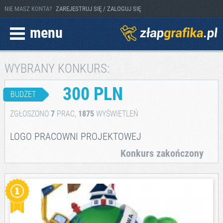
NIE MASZ KONTA?
ZAREJESTRUJ SIĘ / ZALOGUJ SIĘ
menu
WYBRANY KONKURS:
300 PLN
BUDŻET
ZGŁOSZONO
7
PRAC,
1875
WYŚWIETLEŃ
LOGO PRACOWNI PROJEKTOWEJ
Konkurs zakończony