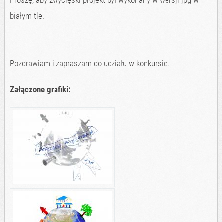
Proszę, aby zwycięski projekt był wykonany w wersji jpg w
białym tle.
_____
Pozdrawiam i zapraszam do udziału w konkursie.
Załączone grafiki: