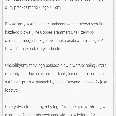
silny przekaz marki / logo / ikony
Rozważamy wyróznienie / zaakcentowanie pierwszych liter
każdego słowa (The Copper Trammers), tak ,żeby po
skróceniu mogły funkcjonować jako osobna forma logo. Z
Pewnością jednak Gotyk odpada.
Chcielibyśmy,żeby logo posiadało dwie wersje: pełną , która
mogłaby znajdować się na metkach, banerach itd. oraz coś
skróconego, co w planach będzie haftowane na odzieży jako
logotyp.
Kolorystyka to chcemy,żeby logo świetnie sprawdziło się w
czerni,ale żeby miało swój odpowiednik w kolorze / z