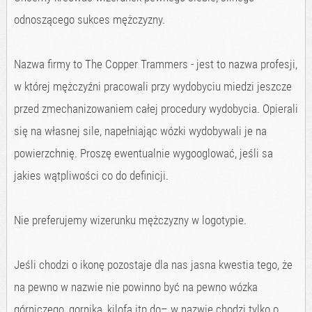
odnoszącego sukces mężczyzny.
Nazwa firmy to The Copper Trammers - jest to nazwa profesji,
w której mężczyźni pracowali przy wydobyciu miedzi jeszcze
przed zmechanizowaniem całej procedury wydobycia. Opierali
się na własnej sile, napełniając wózki wydobywali je na
powierzchnię. Proszę ewentualnie wygooglować, jeśli sa
jakies wątpliwości co do definicji.
Nie preferujemy wizerunku mężczyzny w logotypie.
Jeśli chodzi o ikonę pozostaje dla nas jasna kwestia tego, że
na pewno w nazwie nie powinno być na pewno wózka
górniczego, gornika, kilofa itp do– w nazwie chodzi tylko o