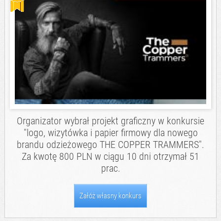
Organizator wybrał projekt graficzny w konkursie
"logo, wizytówka i papier firmowy dla nowego
brandu odzieżowego THE COPPER TRAMMERS".
Za kwotę 800 PLN w ciągu 10 dni otrzymał 51
prac.
Załóż własny konkurs