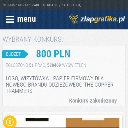
NIE MASZ KONTA?
ZAREJESTRUJ SIĘ / ZALOGUJ SIĘ
menu
WYBRANY KONKURS:
800 PLN
BUDŻET
ZGŁOSZONO
51
PRAC,
588469
WYŚWIETLEŃ
LOGO, WIZYTÓWKA I PAPIER FIRMOWY DLA
NOWEGO BRANDU ODZIEŻOWEGO THE COPPER
TRAMMERS
Konkurs zakończony