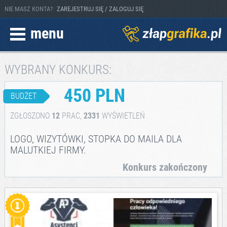
NIE MASZ KONTA?
ZAREJESTRUJ SIĘ / ZALOGUJ SIĘ
menu
WYBRANY KONKURS:
450 PLN
BUDŻET
ZGŁOSZONO
12
PRAC,
2331
WYŚWIETLEŃ
LOGO, WIZYTÓWKI, STOPKA DO MAILA DLA
MALUTKIEJ FIRMY.
Konkurs zakończony