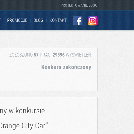
PROJEKTOWANIE LOGO
Y
PROMOCJE
BLOG
KONTAKT
FACEBOOK
INSTAGRAM
ZGŁOSZONO
57
PRAC,
29596
WYŚWIETLEŃ
Konkurs zakończony
zny w konkursie
ange City Car.".