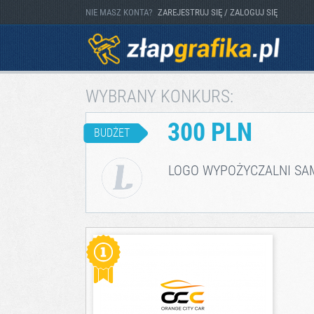
NIE MASZ KONTA?
ZAREJESTRUJ SIĘ / ZALOGUJ SIĘ
WYBRANY KONKURS:
300 PLN
BUDŻET
LOGO WYPOŻYCZALNI SA