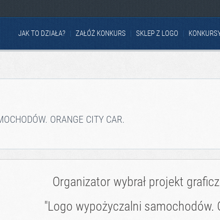
JAK TO DZIAŁA?
ZAŁÓŻ KONKURS
SKLEP Z LOGO
KONKURS
MOCHODÓW. ORANGE CITY CAR.
Organizator wybrał projekt grafic
"Logo wypożyczalni samochodów. Or