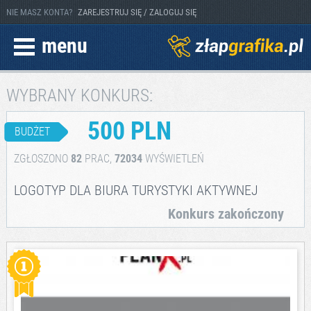
NIE MASZ KONTA?
ZAREJESTRUJ SIĘ / ZALOGUJ SIĘ
menu
WYBRANY KONKURS:
500 PLN
BUDŻET
ZGŁOSZONO
82
PRAC,
72034
WYŚWIETLEŃ
LOGOTYP DLA BIURA TURYSTYKI AKTYWNEJ
Konkurs zakończony