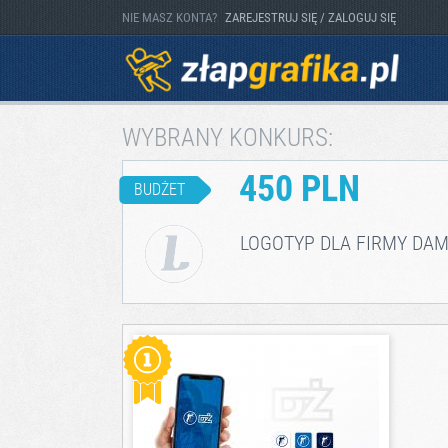
NIE MASZ KONTA?
ZAREJESTRUJ SIĘ / ZALOGUJ SIĘ
WYBRANY KONKURS:
450 PLN
BUDŻET
LOGOTYP DLA FIRMY DAM