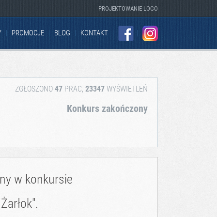
PROJEKTOWANIE LOGO
Y
PROMOCJE
BLOG
KONTAKT
FACEBOOK
INSTAGRAM
ZGŁOSZONO
47
PRAC,
23347
WYŚWIETLEŃ
Konkurs zakończony
zny w konkursie
Żarłok".