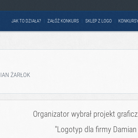
JAK TO DZIAŁA?
ZAŁÓŻ KONKURS
SKLEP Z LOGO
KONKURS
IAN ŻARŁOK
Organizator wybrał projekt grafic
"Logotyp dla firmy Damian 