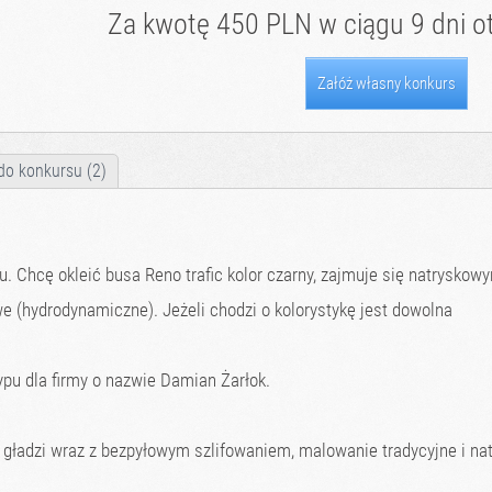
Za kwotę 450 PLN w ciągu 9 dni ot
Załóż własny konkurs
do konkursu (2)
. Chcę okleić busa Reno trafic kolor czarny, zajmuje się natrysko
e (hydrodynamiczne). Jeżeli chodzi o kolorystykę jest dowolna
pu dla firmy o nazwie Damian Żarłok.
gładzi wraz z bezpyłowym szlifowaniem, malowanie tradycyjne i na