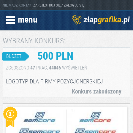
NIE MASZ KONTA?
ZAREJESTRUJ SIĘ / ZALOGUJ SIĘ
menu
WYBRANY KONKURS:
500 PLN
BUDŻET
ZGŁOSZONO
47
PRAC,
44046
WYŚWIETLEŃ
LOGOTYP DLA FIRMY POZYCJONERSKIEJ
Konkurs zakończony