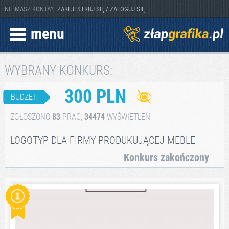
NIE MASZ KONTA?
ZAREJESTRUJ SIĘ / ZALOGUJ SIĘ
menu
WYBRANY KONKURS:
300 PLN
BUDŻET
ZGŁOSZONO
83
PRAC,
34474
WYŚWIETLEŃ
LOGOTYP DLA FIRMY PRODUKUJĄCEJ MEBLE
Konkurs zakończony