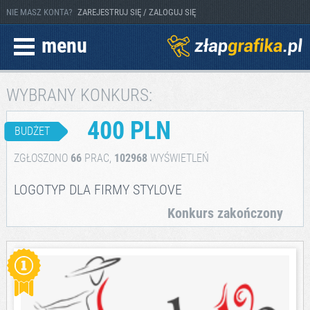
NIE MASZ KONTA?
ZAREJESTRUJ SIĘ / ZALOGUJ SIĘ
menu
WYBRANY KONKURS:
400 PLN
BUDŻET
ZGŁOSZONO
66
PRAC,
102968
WYŚWIETLEŃ
LOGOTYP DLA FIRMY STYLOVE
Konkurs zakończony