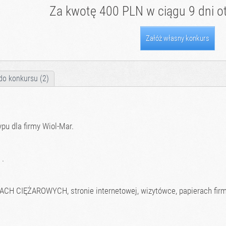
Za kwotę 400 PLN w ciągu 9 dni ot
Załóż własny konkurs
do konkursu (2)
pu dla firmy Wiol-Mar.
 .
 CIĘŻAROWYCH, stronie internetowej, wizytówce, papierach firmo