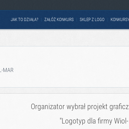
JAK TO DZIAŁA?
ZAŁÓŻ KONKURS
SKLEP Z LOGO
KONKURS
L-MAR
Organizator wybrał projekt grafic
"Logotyp dla firmy Wiol-