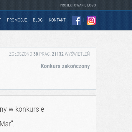
PROJEKTOWANIE LOGO
Y
PROMOCJE
BLOG
KONTAKT
FACEBOOK
INSTAGRAM
ZGŁOSZONO
38
PRAC,
21132
WYŚWIETLEŃ
Konkurs zakończony
zny w konkursie
Mar".