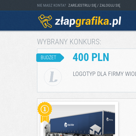
NIE MASZ KONTA?
ZAREJESTRUJ SIĘ / ZALOGUJ SIĘ
WYBRANY KONKURS:
400 PLN
BUDŻET
LOGOTYP DLA FIRMY WIO