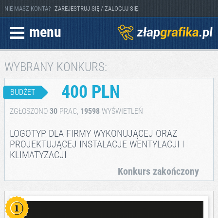
NIE MASZ KONTA?
ZAREJESTRUJ SIĘ / ZALOGUJ SIĘ
menu
WYBRANY KONKURS:
400 PLN
BUDŻET
ZGŁOSZONO
30
PRAC,
19598
WYŚWIETLEŃ
LOGOTYP DLA FIRMY WYKONUJĄCEJ ORAZ
PROJEKTUJĄCEJ INSTALACJE WENTYLACJI I
KLIMATYZACJI
Konkurs zakończony