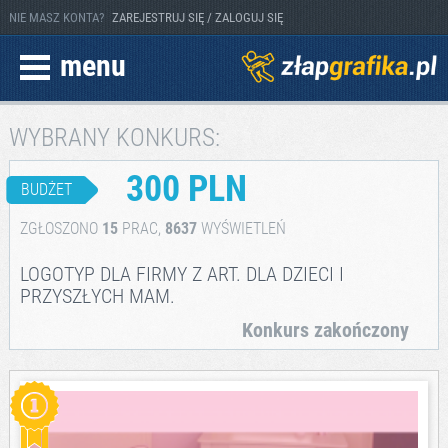
NIE MASZ KONTA?
ZAREJESTRUJ SIĘ / ZALOGUJ SIĘ
menu
WYBRANY KONKURS:
300 PLN
BUDŻET
ZGŁOSZONO
15
PRAC,
8637
WYŚWIETLEŃ
LOGOTYP DLA FIRMY Z ART. DLA DZIECI I
PRZYSZŁYCH MAM.
Konkurs zakończony