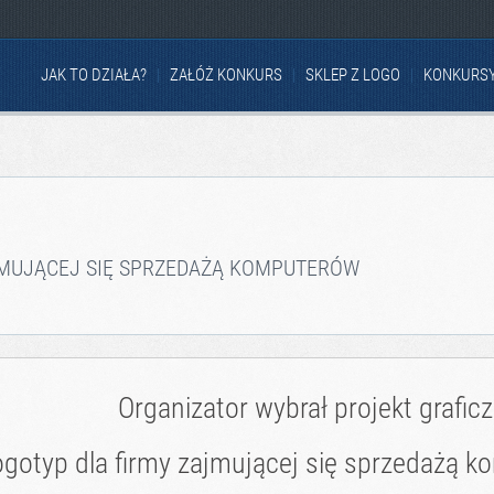
JAK TO DZIAŁA?
ZAŁÓŻ KONKURS
SKLEP Z LOGO
KONKURS
JMUJĄCEJ SIĘ SPRZEDAŻĄ KOMPUTERÓW
Organizator wybrał projekt grafic
ogotyp dla firmy zajmującej się sprzedażą 