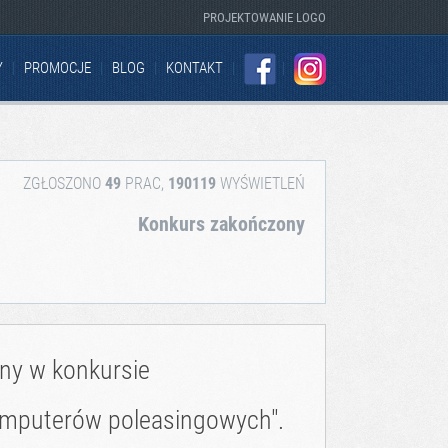
PROJEKTOWANIE LOGO
Y
PROMOCJE
BLOG
KONTAKT
FACEBOOK
INSTAGRAM
ZGŁOSZONO
49
PRAC,
190119
WYŚWIETLEŃ
Konkurs zakończony
zny w konkursie
komputerów poleasingowych".