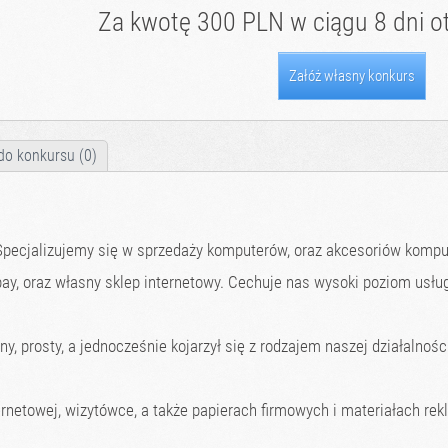
Za kwotę 300 PLN w ciągu 8 dni ot
Załóż własny konkurs
do konkursu (0)
. Specjalizujemy się w sprzedaży komputerów, oraz akcesoriów kom
bay, oraz własny sklep internetowy. Cechuje nas wysoki poziom usłu
y, prosty, a jednocześnie kojarzył się z rodzajem naszej działalnośc
ernetowej, wizytówce, a także papierach firmowych i materiałach re