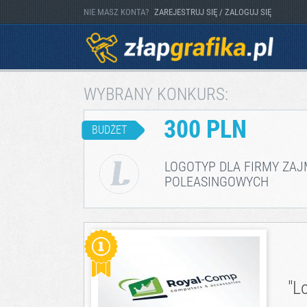
NIE MASZ KONTA?
ZAREJESTRUJ SIĘ / ZALOGUJ SIĘ
WYBRANY KONKURS:
300 PLN
BUDŻET
LOGOTYP DLA FIRMY ZA
POLEASINGOWYCH
"L