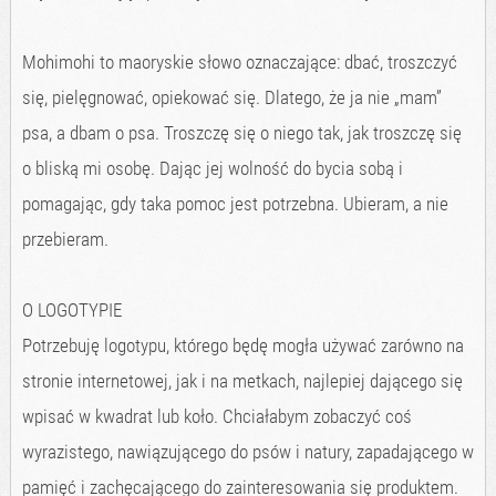
Mohimohi to maoryskie słowo oznaczające: dbać, troszczyć
się, pielęgnować, opiekować się. Dlatego, że ja nie „mam”
psa, a dbam o psa. Troszczę się o niego tak, jak troszczę się
o bliską mi osobę. Dając jej wolność do bycia sobą i
pomagając, gdy taka pomoc jest potrzebna. Ubieram, a nie
przebieram.
O LOGOTYPIE
Potrzebuję logotypu, którego będę mogła używać zarówno na
stronie internetowej, jak i na metkach, najlepiej dającego się
wpisać w kwadrat lub koło. Chciałabym zobaczyć coś
wyrazistego, nawiązującego do psów i natury, zapadającego w
pamięć i zachęcającego do zainteresowania się produktem.