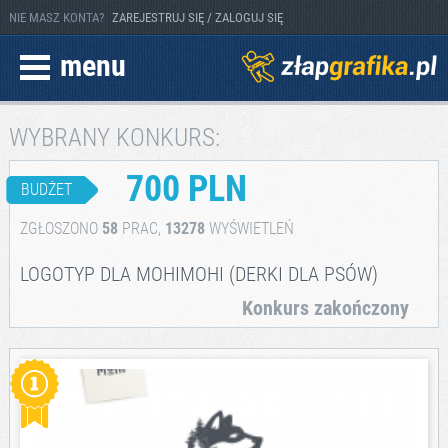
NIE MASZ KONTA?
ZAREJESTRUJ SIĘ / ZALOGUJ SIĘ
menu
WYBRANY KONKURS:
700 PLN
BUDŻET
ZGŁOSZONO
58
PRAC,
13278
WYŚWIETLEŃ
LOGOTYP DLA MOHIMOHI (DERKI DLA PSÓW)
Konkurs zakończony