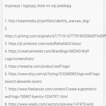
Inspiracje i logotypy, które mi się podobają:
1. http://tukanmedia.pl/portfolio/identity_warsaw_dog/
2.
https://i.pinimg.com/originals/b7/77/91/b77791903290d3f7e50f
3. https://pl.pinterest.com/walidfathallah3/tatoo/
4. https://creativemarket.com/Brandlogo/685343-Wolf-
Logo/screenshots/
5. https://newarta.com/product/wolf-logo/
6. https://www.etsy.com/pl/listing/516368383/logo-wolf-logo-
zwierzt-akwarele-zwierz
7. https://www.freelancer.com/contest/Create-a-geometric-
wolf-logo-785907-byentry-10347971.html
8. https://www.vexels.com/vectors/preview/147475/wild-