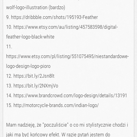
wolf-logo-illustration (bardzo)
9. https://dribbble.com/shots/195193-Feather
10. https://www.etsy.com/au/listing/457583598/digital-
feather-logo-black-white
11.
https://www.etsy.com/pl/listing/551075495/niestandardowe-
logo-design-logo-pioro
12. https://bit.ly/2Jsn8lt
13. https://bit.ly/2NXmjVo
14. https://www.brandcrowd.com/logo-design/details/13191
15. http://motorcycle-brands.com/indian-logo/
Mam nadzieję, że "poczuliście" o co mi stylistycznie chodzi i
jaki ma być końcowy efekt. W razie pytań jestem do