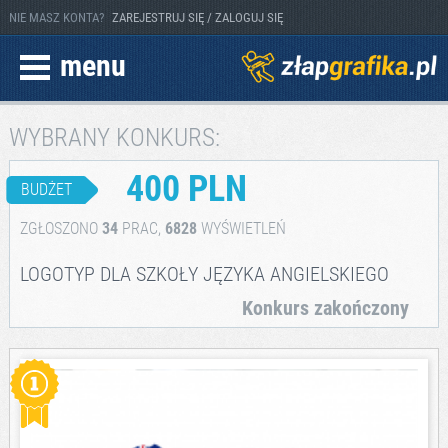
NIE MASZ KONTA?
ZAREJESTRUJ SIĘ / ZALOGUJ SIĘ
menu
WYBRANY KONKURS:
400 PLN
BUDŻET
ZGŁOSZONO
34
PRAC,
6828
WYŚWIETLEŃ
LOGOTYP DLA SZKOŁY JĘZYKA ANGIELSKIEGO
Konkurs zakończony