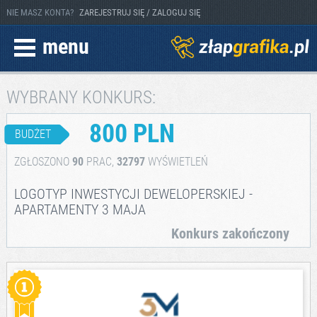
NIE MASZ KONTA?
ZAREJESTRUJ SIĘ / ZALOGUJ SIĘ
menu
WYBRANY KONKURS:
800 PLN
BUDŻET
ZGŁOSZONO
90
PRAC,
32797
WYŚWIETLEŃ
LOGOTYP INWESTYCJI DEWELOPERSKIEJ -
APARTAMENTY 3 MAJA
Konkurs zakończony