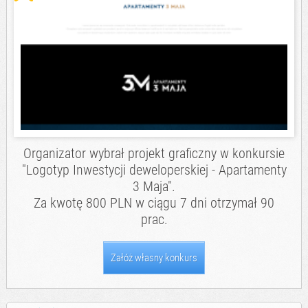
Organizator wybrał projekt graficzny w konkursie
"Logotyp Inwestycji deweloperskiej - Apartamenty
3 Maja".
Za kwotę 800 PLN w ciągu 7 dni otrzymał 90
prac.
Załóż własny konkurs