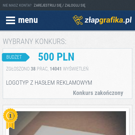
NIE MASZ KONTA?
ZAREJESTRUJ SIĘ / ZALOGUJ SIĘ
menu
WYBRANY KONKURS:
500 PLN
BUDŻET
ZGŁOSZONO
38
PRAC,
14041
WYŚWIETLEŃ
LOGOTYP Z HASŁEM REKLAMOWYM
Konkurs zakończony