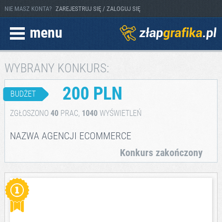
NIE MASZ KONTA?
ZAREJESTRUJ SIĘ / ZALOGUJ SIĘ
menu
WYBRANY KONKURS:
200 PLN
BUDŻET
ZGŁOSZONO
40
PRAC,
1040
WYŚWIETLEŃ
NAZWA AGENCJI ECOMMERCE
Konkurs zakończony