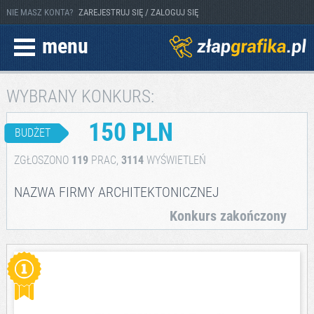
NIE MASZ KONTA?
ZAREJESTRUJ SIĘ / ZALOGUJ SIĘ
menu
WYBRANY KONKURS:
150 PLN
BUDŻET
ZGŁOSZONO
119
PRAC,
3114
WYŚWIETLEŃ
NAZWA FIRMY ARCHITEKTONICZNEJ
Konkurs zakończony