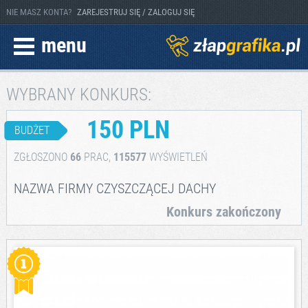
NIE MASZ KONTA?
ZAREJESTRUJ SIĘ / ZALOGUJ SIĘ
menu
WYBRANY KONKURS:
150 PLN
BUDŻET
ZGŁOSZONO
66
PRAC,
115577
WYŚWIETLEŃ
NAZWA FIRMY CZYSZCZĄCEJ DACHY
Konkurs zakończony