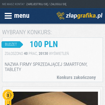
NIE MASZ KONTA?
ZAREJESTRUJ SIĘ / ZALOGUJ SIĘ
menu
WYBRANY KONKURS:
100 PLN
BUDŻET
ZGŁOSZONO
40
PRAC,
20130
WYŚWIETLEŃ
NAZWA FIRMY SPRZEDAJĄCEJ SMARTFONY,
TABLETY
Konkurs zakończony