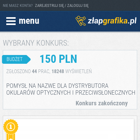
NIE MASZ KONTA?
ZAREJESTRUJ SIĘ / ZALOGUJ SIĘ
menu
WYBRANY KONKURS:
150 PLN
BUDŻET
ZGŁOSZONO
44
PRAC,
18248
WYŚWIETLEŃ
POMYSŁ NA NAZWE DLA DYSTRYBUTORA
OKULARÓW OPTYCZNYCH I PRZECIWSŁONECZNYCH
Konkurs zakończony