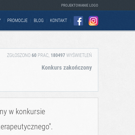
PROJEKTOWANIE LOGO
Y
PROMOCJE
BLOG
KONTAKT
FACEBOOK
INSTAGRAM
ZGŁOSZONO
60
PRAC,
180497
WYŚWIETLEŃ
Konkurs zakończony
zny w konkursie
erapeutycznego".