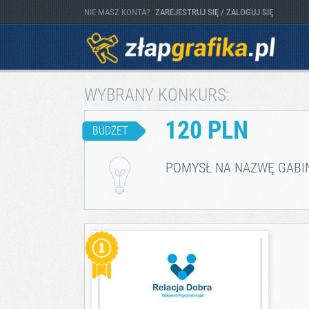
NIE MASZ KONTA?
ZAREJESTRUJ SIĘ / ZALOGUJ SIĘ
WYBRANY KONKURS:
120 PLN
BUDŻET
POMYSŁ NA NAZWĘ GABI