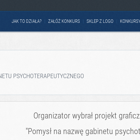
JAK TO DZIAŁA?
ZAŁÓŻ KONKURS
SKLEP Z LOGO
KONKURS
NETU PSYCHOTERAPEUTYCZNEGO
Organizator wybrał projekt grafic
"Pomysł na nazwę gabinetu psychot