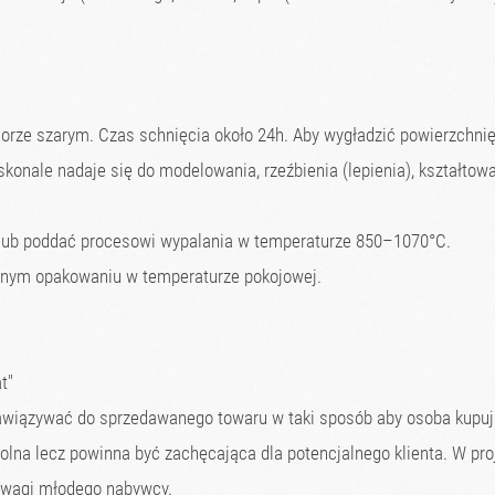
ze szarym. Czas schnięcia około 24h. Aby wygładzić powierzchnię
konale nadaje się do modelowania, rzeźbienia (lepienia), kształtowa
ub poddać procesowi wypalania w temperaturze 850–1070°C.
tnym opakowaniu w temperaturze pokojowej.
t"
 nawiązywać do sprzedawanego towaru w taki sposób aby osoba kupuj
lna lecz powinna być zachęcająca dla potencjalnego klienta. W pro
 uwagi młodego nabywcy.