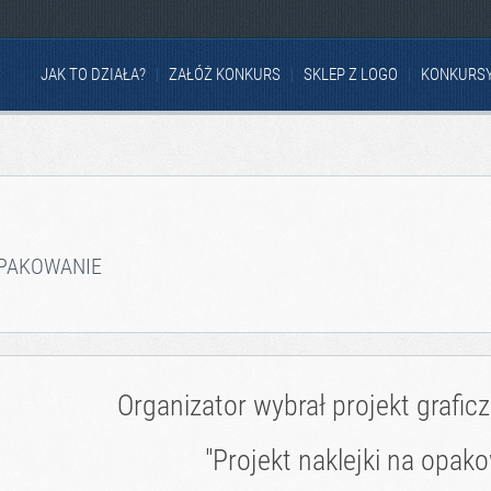
JAK TO DZIAŁA?
ZAŁÓŻ KONKURS
SKLEP Z LOGO
KONKURS
OPAKOWANIE
Organizator wybrał projekt grafic
"Projekt naklejki na opako