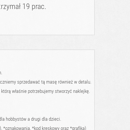
rzymał 19 prac.
h.
czniemy sprzedawać tą masę również w detalu.
a którą właśnie potrzebujemy stworzyć naklejkę.
la hobbystów a drugi dla dzieci.
, *oznakowania, *kod kreskowy oraz *grafika)