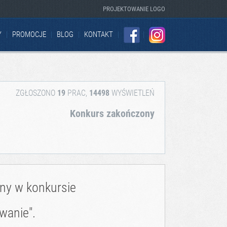
PROJEKTOWANIE LOGO
Y
PROMOCJE
BLOG
KONTAKT
FACEBOOK
INSTAGRAM
ZGŁOSZONO
19
PRAC,
14498
WYŚWIETLEŃ
Konkurs zakończony
zny w konkursie
wanie".