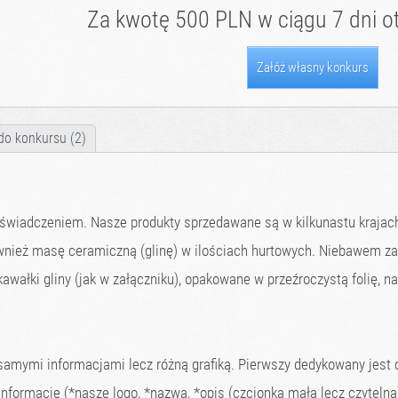
Za kwotę 500 PLN w ciągu 7 dni ot
Załóż własny konkurs
do konkursu (2)
świadczeniem. Nasze produkty sprzedawane są w kilkunastu krajac
nież masę ceramiczną (glinę) w ilościach hurtowych. Niebawem za
awałki gliny (jak w załączniku), opakowane w przeźroczystą folię, n
samymi informacjami lecz różną grafiką. Pierwszy dedykowany jest d
nformacje (*nasze logo, *nazwa, *opis (czcionka mała lecz czytelna)