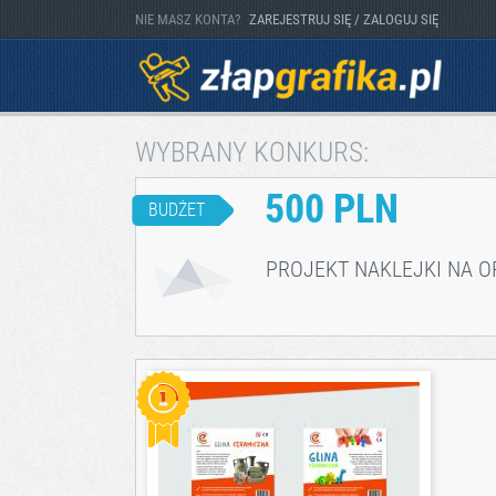
NIE MASZ KONTA?
ZAREJESTRUJ SIĘ / ZALOGUJ SIĘ
WYBRANY KONKURS:
500 PLN
BUDŻET
PROJEKT NAKLEJKI NA 