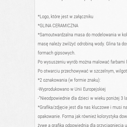
*Logo, które jest w załączniku
*GLINA CERAMICZNA
*Samoutwardzalna masa do modelowania w kolor
masę należy zwilżyć odrobiną wody. Glina ta dos
formach gipsowych.
Po wysuszeniu wyrób można malować farbami l
Po otwarciu przechowywać w szczelnym, wilgo
*2 oznakowania (w formie znaku):
-Wyprodukowano w Unii Europejskiej
-"Nieodpowiednie dla dzieci w wieku poniżej 3 la
*Grafika/zdjęcie jest dla nas kluczowe i musi
opakowanie. Forma jak również kolorystyka dowo
żywe a grafika odpowiednia dla przyciągnięcia