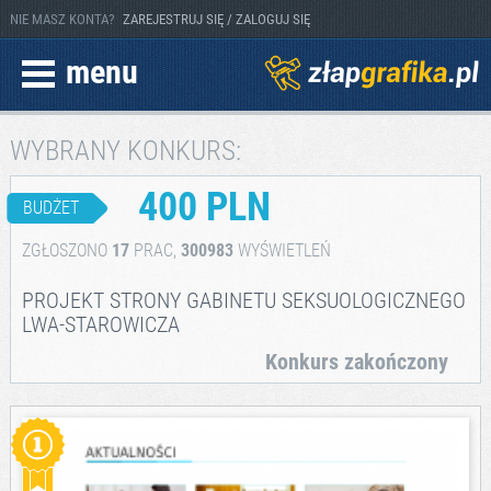
NIE MASZ KONTA?
ZAREJESTRUJ SIĘ / ZALOGUJ SIĘ
menu
WYBRANY KONKURS:
400 PLN
BUDŻET
ZGŁOSZONO
17
PRAC,
300983
WYŚWIETLEŃ
PROJEKT STRONY GABINETU SEKSUOLOGICZNEGO
LWA-STAROWICZA
Konkurs zakończony