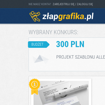
NIE MASZ KONTA?
ZAREJESTRUJ SIĘ / ZALOGUJ SIĘ
WYBRANY KONKURS:
300 PLN
BUDŻET
PROJEKT SZABLONU ALL