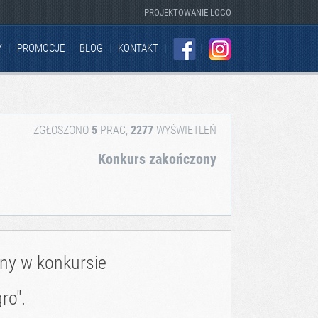
PROJEKTOWANIE LOGO
Y
PROMOCJE
BLOG
KONTAKT
FACEBOOK
INSTAGRAM
ZGŁOSZONO
5
PRAC,
2277
WYŚWIETLEŃ
Konkurs zakończony
zny w konkursie
ro".