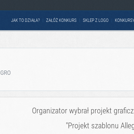
JAK TO DZIAŁA?
ZAŁÓŻ KONKURS
SKLEP Z LOGO
KONKURS
EGRO
Organizator wybrał projekt grafic
"Projekt szablonu Alleg