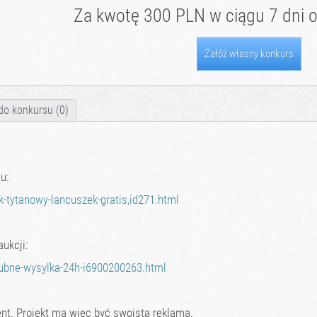
Za kwotę 300 PLN w ciągu 7 dni o
Załóż własny konkurs
do konkursu (0)
u:
k-tytanowy-lancuszek-gratis,id271.html
ukcji:
slubne-wysylka-24h-i6900200263.html
nt. Projekt ma więc być swoistą reklamą.